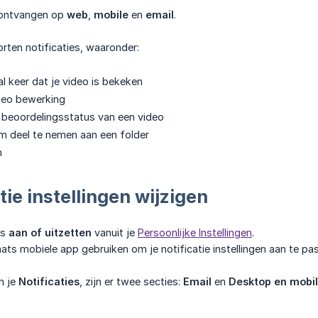
s ontvangen op
web
,
mobile
en
email
.
orten notificaties, waaronder:
tal keer dat je video is bekeken
deo bewerking
 beoordelingsstatus van een video
m deel te nemen aan een folder
n
tie instellingen wijzigen
es
aan of uitzetten
vanuit je
Persoonlijke Instellingen
.
ts mobiele app gebruiken om je notificatie instellingen aan te pa
an je
Notificaties
, zijn er twee secties:
Email
en
Desktop en mobi